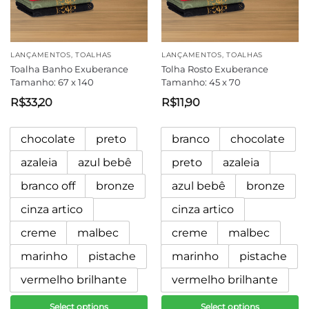
LANÇAMENTOS
,
TOALHAS
LANÇAMENTOS
,
TOALHAS
Toalha Banho Exuberance
Tolha Rosto Exuberance
Tamanho: 67 x 140
Tamanho: 45 x 70
R$
33,20
R$
11,90
chocolate
preto
branco
chocolate
azaleia
azul bebê
preto
azaleia
branco off
bronze
azul bebê
bronze
cinza artico
cinza artico
creme
malbec
creme
malbec
marinho
pistache
marinho
pistache
vermelho brilhante
vermelho brilhante
Select options
Select options