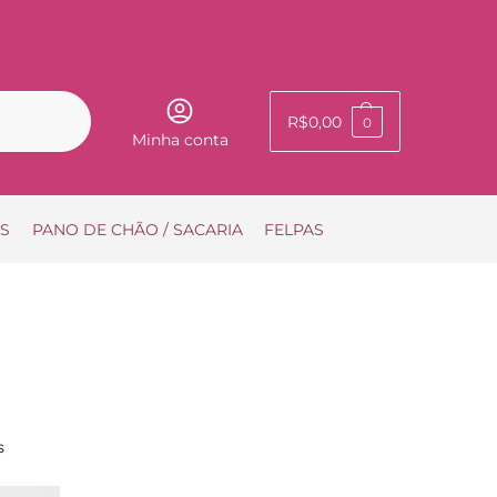
Pesquisar
R$
0,00
0
Minha conta
IS
PANO DE CHÃO / SACARIA
FELPAS
s