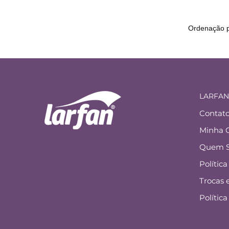
LARFAN
Contat
Minha 
Quem 
Polític
Trocas 
Polític