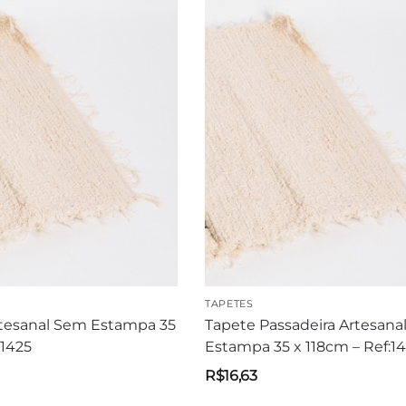
TAPETES
tesanal Sem Estampa 35
Tapete Passadeira Artesana
:1425
Estampa 35 x 118cm – Ref:1
R$
16,63