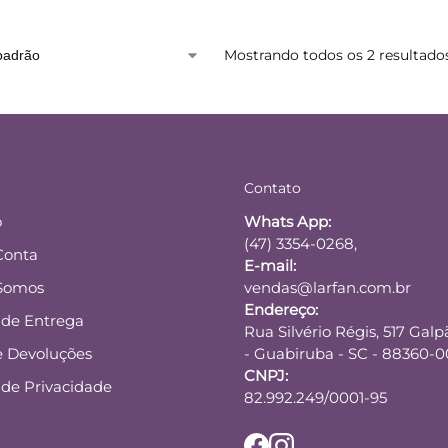
Mostrando todos os 2 resultado
Contato
o
Whats App:
(47) 3354-0268,
Conta
E-mail:
Somos
vendas@larfan.com.br
Endereço:
a de Entrega
Rua Silvério Régis, 517 Galp
e Devoluções
- Guabiruba - SC - 88360-
CNPJ:
a de Privacidade
82.992.249/0001-95