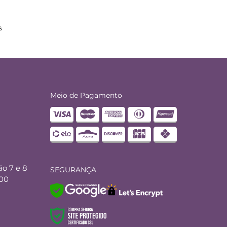
s
Meio de Pagamento
ão 7 e 8
SEGURANÇA
000
SAFE BROWSING