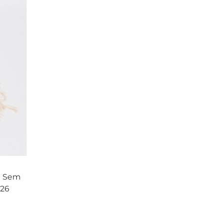
l Sem
426