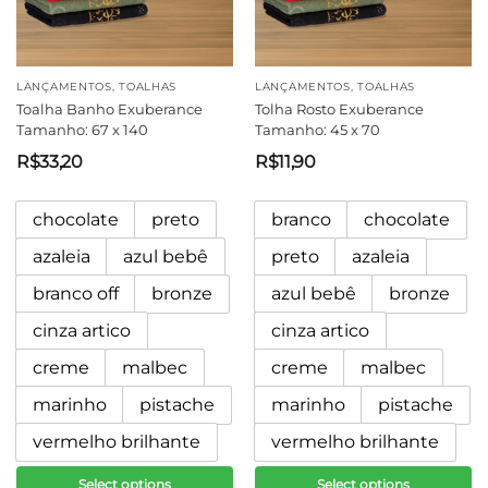
LANÇAMENTOS
,
TOALHAS
LANÇAMENTOS
,
TOALHAS
Toalha Banho Exuberance
Tolha Rosto Exuberance
Tamanho: 67 x 140
Tamanho: 45 x 70
R$
33,20
R$
11,90
chocolate
preto
branco
chocolate
azaleia
azul bebê
preto
azaleia
branco off
bronze
azul bebê
bronze
cinza artico
cinza artico
creme
malbec
creme
malbec
marinho
pistache
marinho
pistache
vermelho brilhante
vermelho brilhante
Select options
Select options