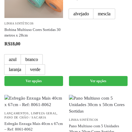
alvejado
mescla
LINHA SINTÉTICOS
Bobina Multiuso Cores Sortidas 30
metros x 28cm
R$
18,00
azul
branco
laranja
verde
Ver opções
Ver opções
LANÇAMENTOS
,
LIMPEZA GERAL
,
PANO DE CHÃO / SACARIA
LINHA SINTÉTICOS
Esfregão Enxuga Mais 40cm x 67cm
Pano Multiuso com 5 Unidades
– Ref: 8061-8062
30cm x 50cm Cores Sortidas