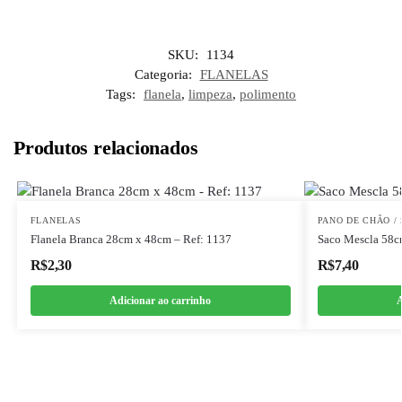
SKU:
1134
Categoria:
FLANELAS
Tags:
flanela
,
limpeza
,
polimento
Produtos relacionados
FLANELAS
PANO DE CHÃO /
Flanela Branca 28cm x 48cm – Ref: 1137
Saco Mescla 58c
R$
2,30
R$
7,40
Adicionar ao carrinho
A