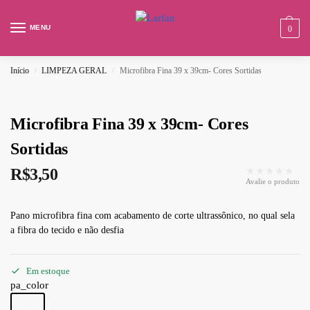
MENU
0
Início
LIMPEZA GERAL
Microfibra Fina 39 x 39cm- Cores Sortidas
/
/
Microfibra Fina 39 x 39cm- Cores
Sortidas
★★★★★
R$
3,50
Avalie o produto
Pano microfibra fina com acabamento de corte ultrassônico, no qual sela
a fibra do tecido e não desfia
Em estoque
pa_color