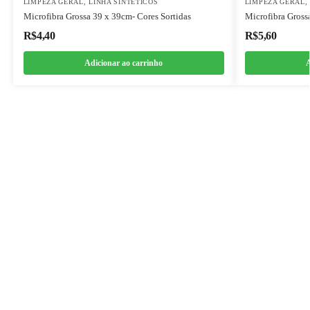
LIMPEZA GERAL
,
LINHA SINTÉTICOS
LIMPEZA GERAL
Microfibra Grossa 39 x 39cm- Cores Sortidas
Microfibra Gross
R$
4,40
R$
5,60
Adicionar ao carrinho
A