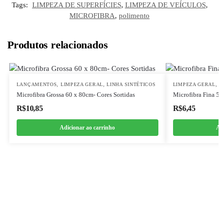
Tags:
LIMPEZA DE SUPERFÍCIES
,
LIMPEZA DE VEÍCULOS
,
MICROFIBRA
,
polimento
Produtos relacionados
LANÇAMENTOS
,
LIMPEZA GERAL
,
LINHA SINTÉTICOS
LIMPEZA GERAL
Microfibra Grossa 60 x 80cm- Cores Sortidas
Microfibra Fina 
R$
10,85
R$
6,45
Adicionar ao carrinho
A