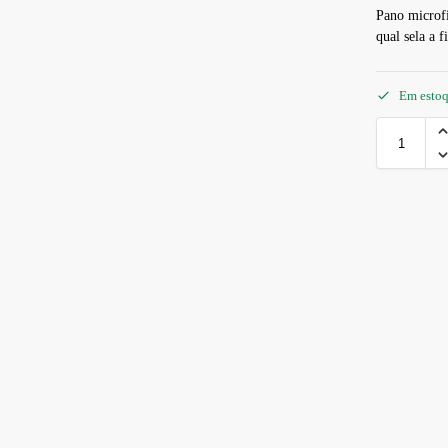
Pano microfi
qual sela a f
Em esto