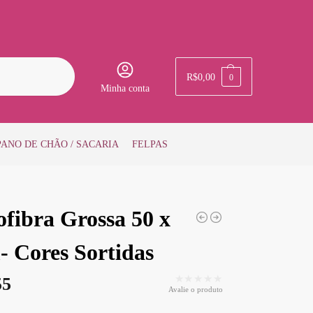
Pesquisar
R$
0,00
0
Minha conta
PANO DE CHÃO / SACARIA
FELPAS
fibra Grossa 50 x
- Cores Sortidas
★★★★★
55
Avalie o produto