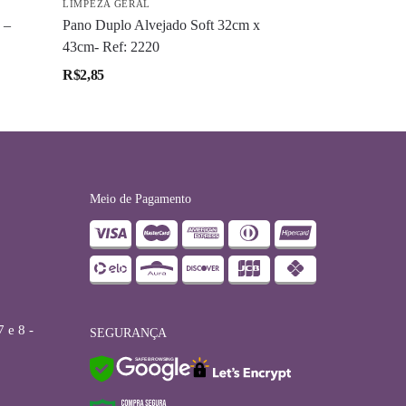
LIMPEZA GERAL
 –
Pano Duplo Alvejado Soft 32cm x
43cm- Ref: 2220
R$
2,85
Meio de Pagamento
 e 8 -
SEGURANÇA
SAFE BROWSING