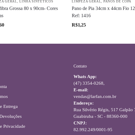
ZA GERAL
,
LINHA SINTÉTICOS
LIMPEZA GERAL
,
PANOS DE COPA
fibra Grossa 80 x 90cm- Cores
Pano de Pia 34cm x 44cm Fio 12
as
Ref: 1416
60
R$
1,25
Contato
Whats App:
(47) 3354-0268,
onta
E-mail:
omos
vendas@larfan.com.br
Endereço:
de Entrega
Rua Silvério Régis, 517 Galpão 7
 Devoluções
Guabiruba - SC - 88360-000
CNPJ:
de Privacidade
82.992.249/0001-95