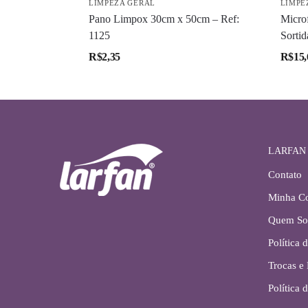
LIMPEZA GERAL
LIMPE
Pano Limpox 30cm x 50cm – Ref:
Micro
1125
Sortid
R$
2,35
R$
15,
LARFAN
Contato
Minha C
Quem S
Política 
Trocas e
Política 