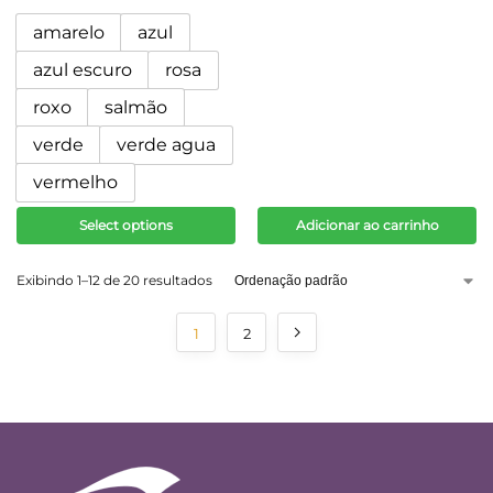
amarelo
azul
azul escuro
rosa
roxo
salmão
verde
verde agua
vermelho
Select options
Adicionar ao carrinho
Exibindo 1–12 de 20 resultados
1
2