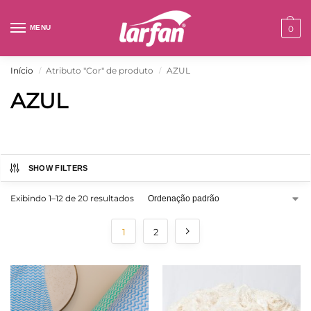
MENU
0
Início
Atributo "Cor" de produto
AZUL
/
/
AZUL
SHOW FILTERS
Exibindo 1–12 de 20 resultados
1
2