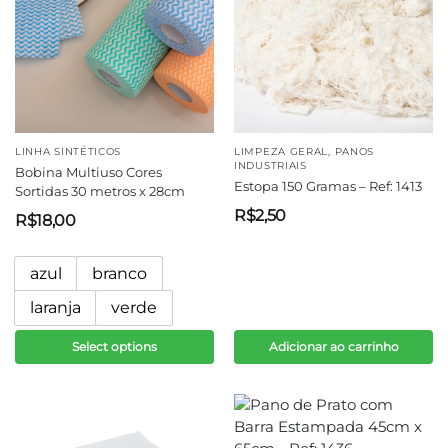
LINHA SINTÉTICOS
LIMPEZA GERAL
,
PANOS
INDUSTRIAIS
Bobina Multiuso Cores
Estopa 150 Gramas – Ref: 1413
Sortidas 30 metros x 28cm
R$
2,50
R$
18,00
azul
branco
laranja
verde
Select options
Adicionar ao carrinho