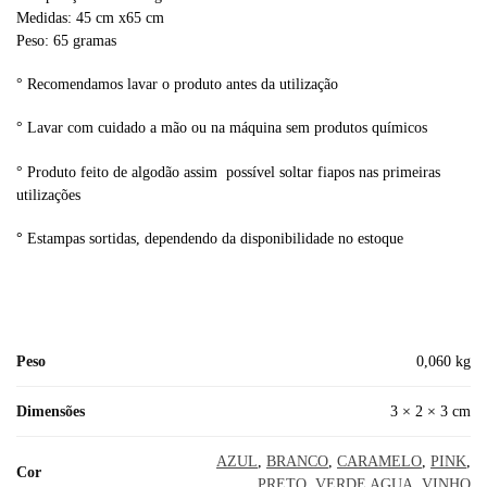
Medidas: 45 cm x65 cm
Peso: 65 gramas
° Recomendamos lavar o produto antes da utilização
° Lavar com cuidado a mão ou na máquina sem produtos químicos
° Produto feito de algodão assim possível soltar fiapos nas primeiras
utilizações
°
Estampas sortidas, dependendo da disponibilidade no estoque
Peso
0,060 kg
Dimensões
3 × 2 × 3 cm
AZUL
,
BRANCO
,
CARAMELO
,
PINK
,
Cor
PRETO
,
VERDE AGUA
,
VINHO