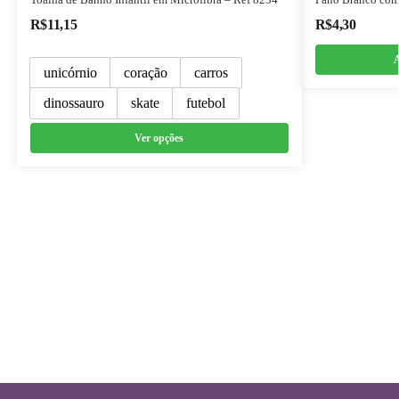
R$
11,15
R$
4,30
A
unicórnio
coração
carros
dinossauro
skate
futebol
Ver opções