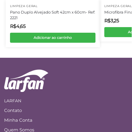
LIMPEZA GERAL
LIMPEZA GERAL
Pano Duplo Alvejado Soft 42cm x 60cm- Ref:
Microfibra Fin
2221
R$
3,25
R$
4,65
Ad
Adicionar ao carrinho
LARFAN
Contato
Minha Conta
Quem Somos