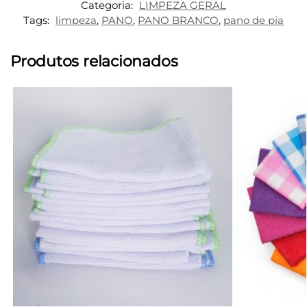
Categoria:
LIMPEZA GERAL
Tags:
limpeza
,
PANO
,
PANO BRANCO
,
pano de pia
Produtos relacionados