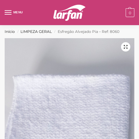
MENU
0
Início
LIMPEZA GERAL
Esfregão Alvejado Pia – Ref: 8060
/
/