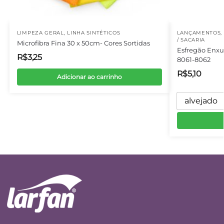
LIMPEZA GERAL
,
LINHA SINTÉTICOS
LANÇAMENTOS
,
/ SACARIA
Microfibra Fina 30 x 50cm- Cores Sortidas
Esfregão Enxu
R$
3,25
8061-8062
R$
5,10
Adicionar ao carrinho
alvejado