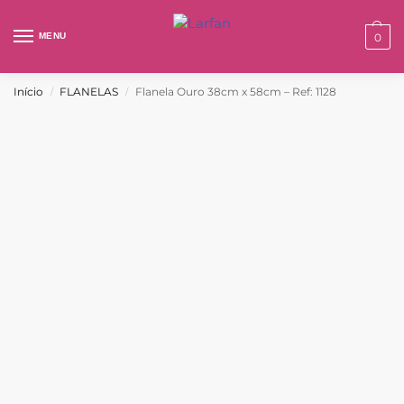
MENU
0
Início
FLANELAS
Flanela Ouro 38cm x 58cm – Ref: 1128
/
/