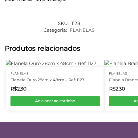
SKU:
1128
Categoria:
FLANELAS
Produtos relacionados
FLANELAS
FLANELAS
Flanela Ouro 28cm x 48cm – Ref: 1127
Flanela Branca
R$
2,30
R$
2,30
Adicionar ao carrinho
Ad