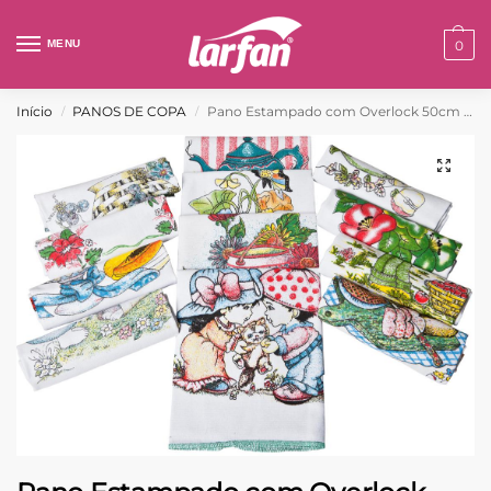
MENU
0
Início
PANOS DE COPA
Pano Estampado com Overlock 50cm x 75cm – Ref: 1107
/
/