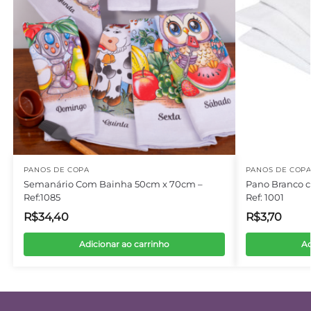
PANOS DE COPA
PANOS DE COP
Semanário Com Bainha 50cm x 70cm –
Pano Branco 
Ref:1085
Ref: 1001
R$
34,40
R$
3,70
Adicionar ao carrinho
Ad