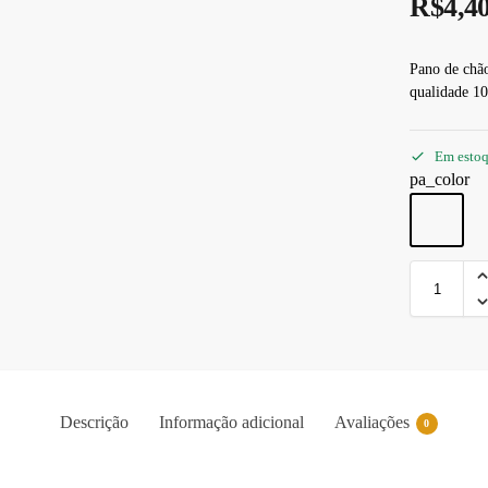
R$
4,4
Pano de chão
qualidade 10
Em esto
pa_color
Descrição
Informação adicional
Avaliações
0