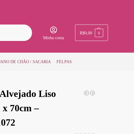
Pesquisar
R$
0,00
0
Minha conta
PANO DE CHÃO / SACARIA
FELPAS
 Alvejado Liso
 x 70cm –
1072
★★★★★