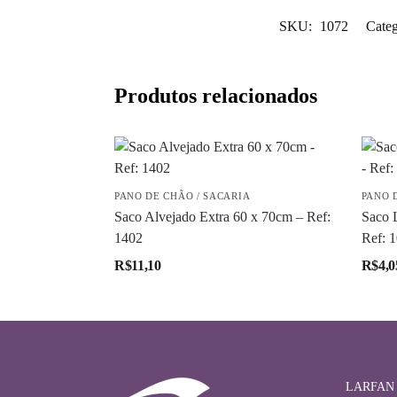
SKU:
1072
Categ
Produtos relacionados
PANO DE CHÃO / SACARIA
PANO 
Saco Alvejado Extra 60 x 70cm – Ref:
Saco 
1402
Ref: 
R$
11,10
R$
4,0
LARFAN