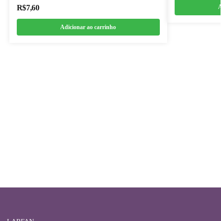
A
R$
7,60
Adicionar ao carrinho