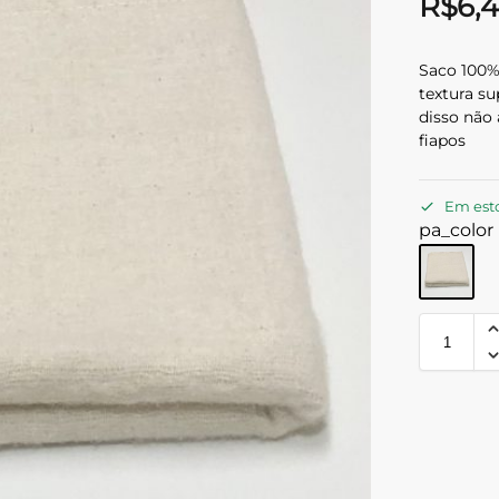
R$
6,
Saco 100%
textura s
disso não 
fiapos
Em est
pa_color