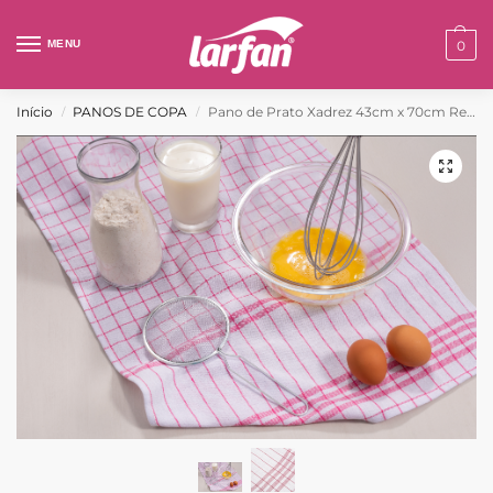
MENU
0
Início
PANOS DE COPA
Pano de Prato Xadrez 43cm x 70cm Ref: 1262
/
/