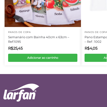
PANOS DE COPA
PANOS DE COP
Semanário com Bainha 40cm x 63cm –
Pano Estampa
Ref:1095
– Ref : 1002
R$
25,45
R$
4,05
Adicionar ao carrinho
Ad