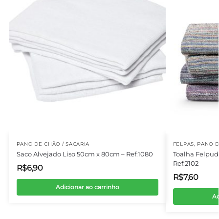
PANO DE CHÃO / SACARIA
FELPAS
,
PANO D
Saco Alvejado Liso 50cm x 80cm – Ref:1080
Toalha Felpud
Ref:2102
R$
6,90
R$
7,60
Adicionar ao carrinho
Ad